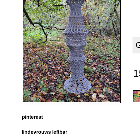
G
1
pinterest
lindevrouws leftbar