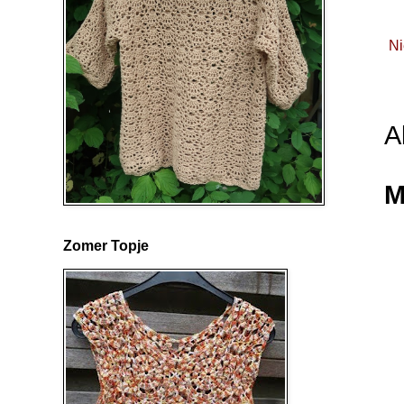
Ni
A
M
Zomer Topje