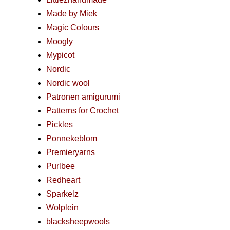
Made by Miek
Magic Colours
Moogly
Mypicot
Nordic
Nordic wool
Patronen amigurumi
Patterns for Crochet
Pickles
Ponnekeblom
Premieryarns
Purlbee
Redheart
Sparkelz
Wolplein
blacksheepwools